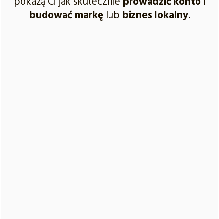
pokażą Ci jak skutecznie
prowadzić konto
i
budować markę
lub
biznes lokalny
.